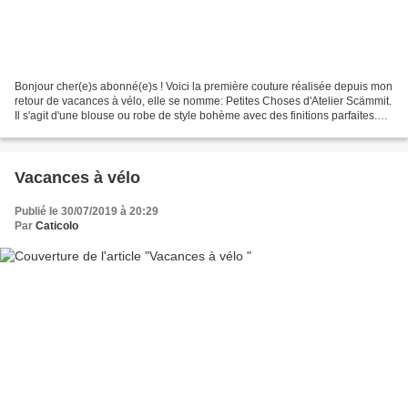
Bonjour cher(e)s abonné(e)s ! Voici la première couture réalisée depuis mon
retour de vacances à vélo, elle se nomme: Petites Choses d'Atelier Scämmit.
Il s'agit d'une blouse ou robe de style bohème avec des finitions parfaites.
J'ai aimé son style décontracté,...
Vacances à vélo
Publié le 30/07/2019 à 20:29
Par
Caticolo