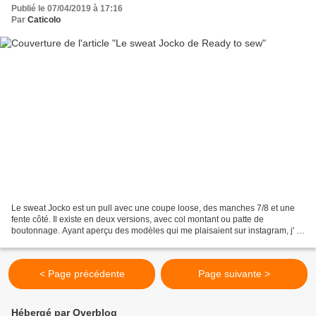
Publié le 07/04/2019 à 17:16
Par
Caticolo
Le sweat Jocko est un pull avec une coupe loose, des manches 7/8 et une
fente côté. Il existe en deux versions, avec col montant ou patte de
boutonnage. Ayant aperçu des modèles qui me plaisaient sur instagram, j' ai
acheté le patron. C'est un patron...
< Page précédente
Page suivante >
Hébergé par Overblog