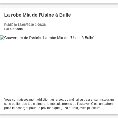
presse de l’hôpital. C'est...
La robe Mia de l'Usine à Bulle
Publié le 12/06/2019 à 09:38
Par
Caticolo
Vous connaissez mon addiction au jersey, quand j'ai vu passer sur instagram
cette petite robe toute simple, je me suis promis de l'essayer. C'est un patron
pdf à telecharger pour un prix modique (9,70 euros), avec plusieurs
possibilités, trois encolures...