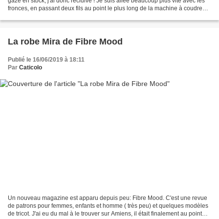
gaze en stock, j'ai donc récidivé ! Je suis allée beaucoup plus vite avec les
fronces, en passant deux fils au point le plus long de la machine à coudre
près du bord du tissu,...
La robe Mira de Fibre Mood
Publié le 16/06/2019 à 18:11
Par
Caticolo
Un nouveau magazine est apparu depuis peu: Fibre Mood. C'est une revue
de patrons pour femmes, enfants et homme ( très peu) et quelques modèles
de tricot. J'ai eu du mal à le trouver sur Amiens, il était finalement au point