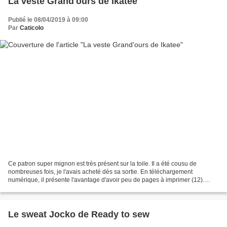
La veste Grand'ours de Ikatee
Publié le 08/04/2019 à 09:00
Par
Caticolo
Ce patron super mignon est très présent sur la toile. Il a été cousu de
nombreuses fois, je l'avais acheté dès sa sortie. En téléchargement
numérique, il présente l'avantage d'avoir peu de pages à imprimer (12).
Plusieurs versions sont possibles, gilet...
Le sweat Jocko de Ready to sew