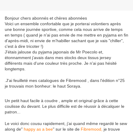
Bonjour chers abonnés et chères abonnées
Voici un ensemble confortable que je porterai volontiers après
une bonne journée sportive, comme cela nous arrive de temps
en temps ( quand je n'ai pas envie de me mettre en pyjama en fin
d'après-midi, ni envie de m'habiller sachant que je vais "chiller",
c'est à dire tricoter !)
J'étais jalouse du pyjama japonais de Mr Poecolo et,
étonnamment j'avais dans mes stocks deux tissus jersey
différents mais d'une couleur très proche. Je n'ai pas hésité
longtemps.
.J'ai feuilleté mes catalogues de Fibremood , dans l'édition n°25
je trouvais mon bonheur: le haut Soraya.
Un petit haut facile à coudre , ample et original grâce à cette
coulisse du devant. Le plus difficile est de réussir à décalquer le
patron...
Le voici donc cousu rapidement, j'ai quand même regardé le sew
along de"
happy as a bee
" sur le site de
Fibremood,
je trouve