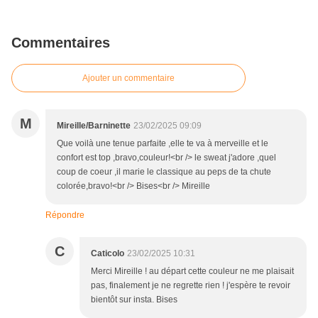
Commentaires
Ajouter un commentaire
M
Mireille/Barninette
23/02/2025 09:09
Que voilà une tenue parfaite ,elle te va à merveille et le
confort est top ,bravo,couleur!<br /> le sweat j'adore ,quel
coup de coeur ,il marie le classique au peps de ta chute
colorée,bravo!<br /> Bises<br /> Mireille
Répondre
C
Caticolo
23/02/2025 10:31
Merci Mireille ! au départ cette couleur ne me plaisait
pas, finalement je ne regrette rien ! j'espère te revoir
bientôt sur insta. Bises