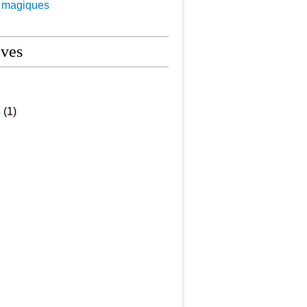
s magiques
ives
s
(1)