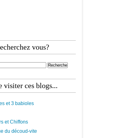
echerchez vous?
 visiter ces blogs...
les et 3 babioles
s et Chiffons
ue du découd-vite