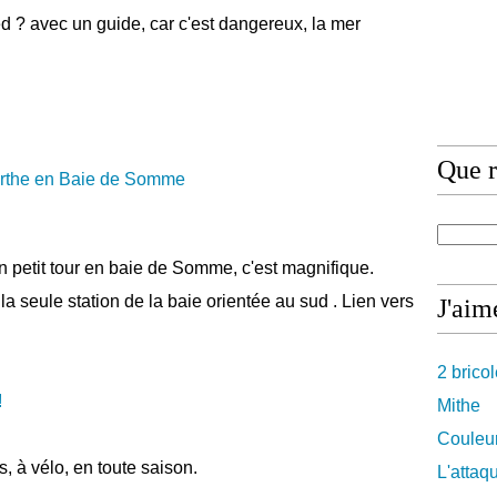
ed ? avec un guide, car c'est dangereux, la mer
Que r
n petit tour en baie de Somme, c'est magnifique.
la seule station de la baie orientée au sud . Lien vers
J'aime
2 brico
!
Mithe
Couleur
s, à vélo, en toute saison.
L'attaq