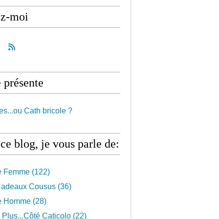
ez-moi
 présente
es...ou Cath bricole ?
ce blog, je vous parle de:
e Femme
(122)
 Cadeaux Cousus
(36)
e Homme
(28)
Plus...côté Caticolo
(22)