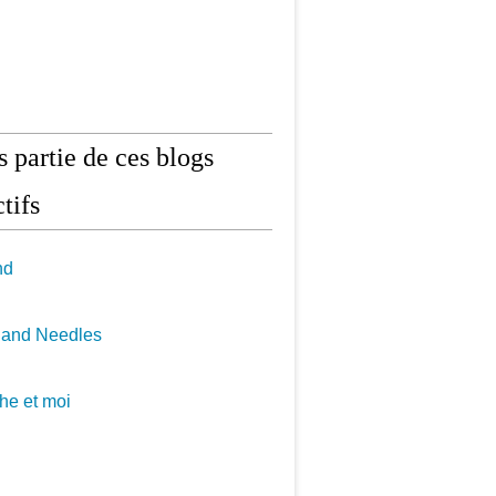
is partie de ces blogs
tifs
nd
 and Needles
he et moi