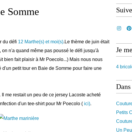
 de Somme
Suiv
ur du défi
12 Marthe(s) et moi(s)
.Le thème de juin était
Je me
Bon, on n'a quand même pas poussé le défi jusqu'à
it bien fait plaisir à Mr Poecolo...) Mais nous nous
4 bricol
é d'un petit tour en Baie de Somme pour faire une
Dans 
 Il me restait un peu de ce jersey Lacoste acheté
confection d'un tee-shirt pour Mr Poecolo (
ici)
.
Coutur
Petits
Coutur
Un Peu 