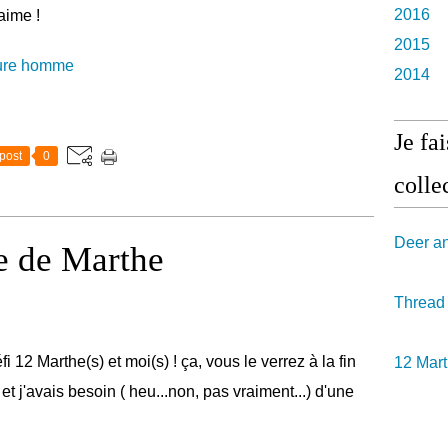
2016
aime !
2015
ure homme
2014
Je fa
post
0
collec
Deer a
e de Marthe
Thread
i 12 Marthe(s) et moi(s) ! ça, vous le verrez à la fin
12 Mart
et j'avais besoin ( heu...non, pas vraiment...) d'une