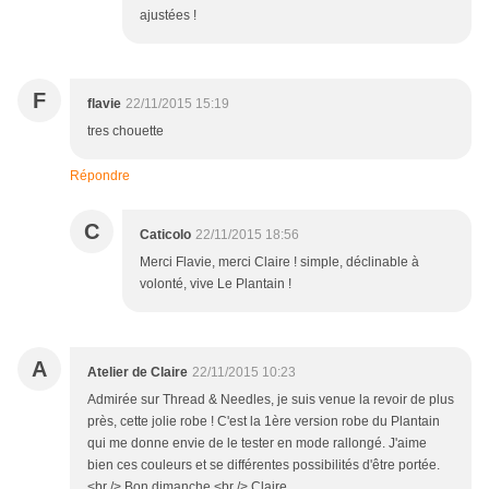
ajustées !
F
flavie
22/11/2015 15:19
tres chouette
Répondre
C
Caticolo
22/11/2015 18:56
Merci Flavie, merci Claire ! simple, déclinable à
volonté, vive Le Plantain !
A
Atelier de Claire
22/11/2015 10:23
Admirée sur Thread & Needles, je suis venue la revoir de plus
près, cette jolie robe ! C'est la 1ère version robe du Plantain
qui me donne envie de le tester en mode rallongé. J'aime
bien ces couleurs et se différentes possibilités d'être portée.
<br /> Bon dimanche,<br /> Claire