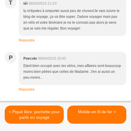
T
téï
06/04/2015 21:03
tu m'épates à emporter aussi peu de choses!Je vais suivre le
blog de voyage, ça va être super. J'adore voyager mais pas
en vélo et votre itinéraire je ne le connais pas alors je sens
que je vais me régaler. Bon voyage!
Répondre
P
Poecolo
06/04/2015 20:45
Etant bien occupé avec les vélos, mes affaires sont beaucoup
moins bien pliées que celles de Madame. J'en ai aussi un
peu moins...
Répondre
< Piqué libre: pochette pour
Mobile en fil de fer >
partir en voyage