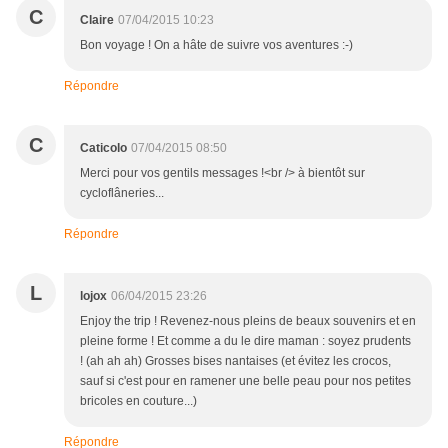
C
Claire
07/04/2015 10:23
Bon voyage ! On a hâte de suivre vos aventures :-)
Répondre
C
Caticolo
07/04/2015 08:50
Merci pour vos gentils messages !<br /> à bientôt sur
cycloflâneries...
Répondre
L
lojox
06/04/2015 23:26
Enjoy the trip ! Revenez-nous pleins de beaux souvenirs et en
pleine forme ! Et comme a du le dire maman : soyez prudents
! (ah ah ah) Grosses bises nantaises (et évitez les crocos,
sauf si c'est pour en ramener une belle peau pour nos petites
bricoles en couture...)
Répondre