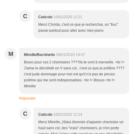
C
Caticolo
10/01/2020 12:21
Merci Christa, c'est ce que je recherchai, un "truc"
passe-partout pour aller avec mes jeans
M
Mireille/Barninette
09/01/2020 19:47
Bravo pour ces 2 chemisiers ????ils te vont à merveille. <br />
J'aime le décolleté en V sans col , c'est ce que je préfère ????
c'est juste dommage pour moi est qu'il n'a pas de pinces
poitrine qui me sont indispensables. <br /> Bisous <br />
Mireille
Répondre
C
Caticolo
10/01/2020 12:24
Merci Mireille, j'étais étonnée d'appeler chemisier un
haut sans col, des "vrais" chemisiers, je n'en porte