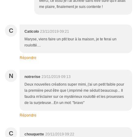
Merci, ce tissu je l'ai acheté sans être sûre qu'il allait
me plaire, finalement je suis contente !
C
Caticolo
23/11/2019 09:21
Maryse, viens faire un ptit tour à la maison, je te ferai un
roulotté....
Répondre
N
notrerise
23/11/2019 09:13
Deux nouvelles créations super mimi, j'ai un petit faible pour
la première peut être que l,imprimé me séduit beaucoup... Il
faudra m'éclairer sur ce mystérieux roulotté et les prouesses
de la surjeteuse...En un mot: "bravo"
Répondre
C
chouquette
20/11/2019 09:22