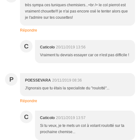
très sympa ces tuniques chemisiers...<br /> le col pierrot est
vraiment chouette!!! je n'ai pas encore osé le tenter alors que
je l'admire sur tes cousettes!
Répondre
C
Caticolo
20/11/2019 13:56
Vraiment tu devrais essayer car ce n'est pas difficile !
P
POESSEVARA
20/11/2019 08:36
J'ignorais que tu étais la specialiste du "roulotté"...
Répondre
C
Caticolo
20/11/2019 13:57
Si tu veux, je te mets un col à volant roulotté sur ta
prochaine chemise...