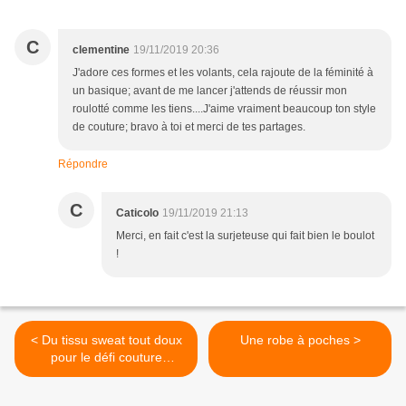
C
clementine
19/11/2019 20:36
J'adore ces formes et les volants, cela rajoute de la féminité à
un basique; avant de me lancer j'attends de réussir mon
roulotté comme les tiens....J'aime vraiment beaucoup ton style
de couture; bravo à toi et merci de tes partages.
Répondre
C
Caticolo
19/11/2019 21:13
Merci, en fait c'est la surjeteuse qui fait bien le boulot
!
< Du tissu sweat tout doux
Une robe à poches >
pour le défi couture
homme, et un peu plus.