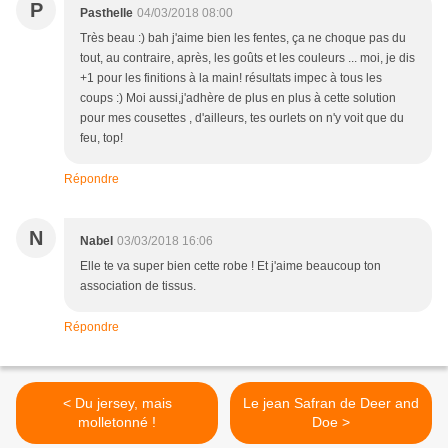
P
Pasthelle
04/03/2018 08:00
Très beau :) bah j'aime bien les fentes, ça ne choque pas du
tout, au contraire, après, les goûts et les couleurs ... moi, je dis
+1 pour les finitions à la main! résultats impec à tous les
coups :) Moi aussi,j'adhère de plus en plus à cette solution
pour mes cousettes , d'ailleurs, tes ourlets on n'y voit que du
feu, top!
Répondre
N
Nabel
03/03/2018 16:06
Elle te va super bien cette robe ! Et j'aime beaucoup ton
association de tissus.
Répondre
< Du jersey, mais
Le jean Safran de Deer and
molletonné !
Doe >