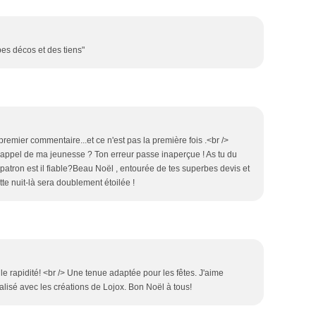
rbes décos et des tiens"
remier commentaire...et ce n'est pas la première fois .<br />
rappel de ma jeunesse ? Ton erreur passe inaperçue ! As tu du
 patron est il fiable?Beau Noël , entourée de tes superbes devis et
te nuit-là sera doublement étoilée !
 rapidité! <br /> Une tenue adaptée pour les fêtes. J'aime
lisé avec les créations de Lojox. Bon Noël à tous!