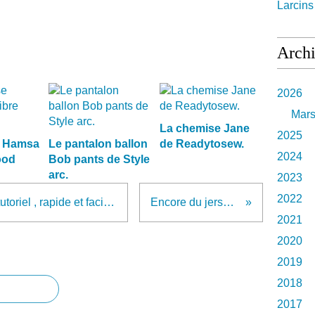
Larcin
Arch
2026
Mar
La chemise Jane
2025
e Hamsa
Le pantalon ballon
de Readytosew.
2024
ood
Bob pants de Style
arc.
2023
2022
La poubelle de voiture et son tutoriel , rapide et facile !
Encore du jersey !
2021
2020
2019
2018
2017