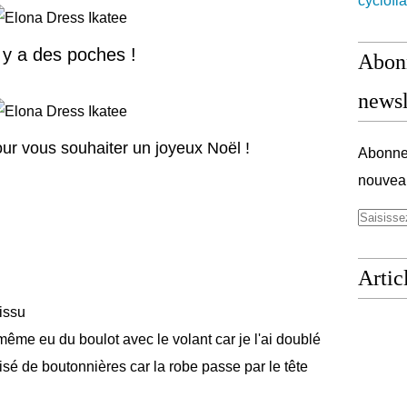
cyclofl
l y a des poches !
Abonn
newsl
our vous souhaiter un joyeux Noël !
Abonnez
nouveau
Artic
issu
 même eu du boulot avec le volant car je l'ai doublé
lisé de boutonnières car la robe passe par le tête