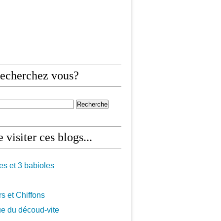
echerchez vous?
 visiter ces blogs...
les et 3 babioles
s et Chiffons
ue du découd-vite