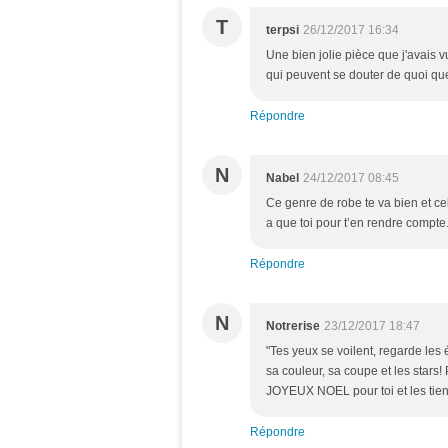
T
terpsi
26/12/2017 16:34
Une bien jolie pièce que j'avais v
qui peuvent se douter de quoi que
Répondre
N
Nabel
24/12/2017 08:45
Ce genre de robe te va bien et cell
a que toi pour t’en rendre compte.
Répondre
N
Notrerise
23/12/2017 18:47
"Tes yeux se voilent, regarde les é
sa couleur, sa coupe et les star
JOYEUX NOEL pour toi et les tien
Répondre