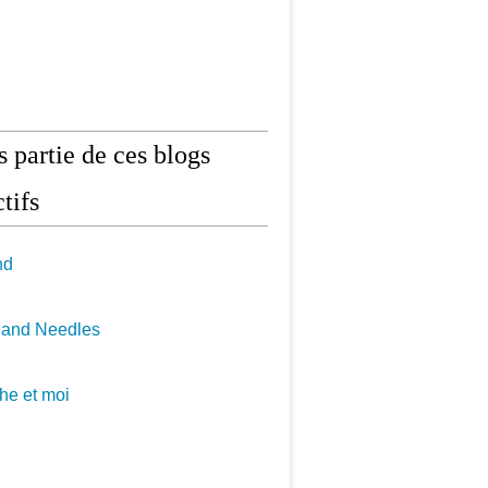
is partie de ces blogs
tifs
nd
 and Needles
he et moi