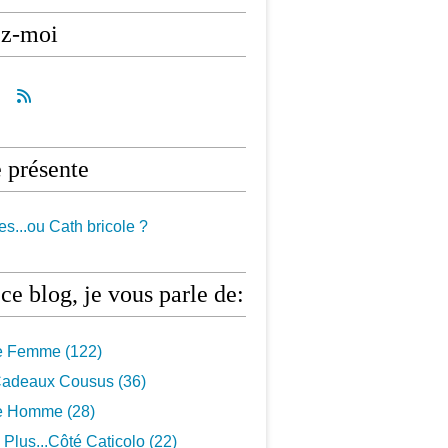
ez-moi
 présente
es...ou Cath bricole ?
ce blog, je vous parle de:
e Femme
(122)
 Cadeaux Cousus
(36)
e Homme
(28)
Plus...côté Caticolo
(22)