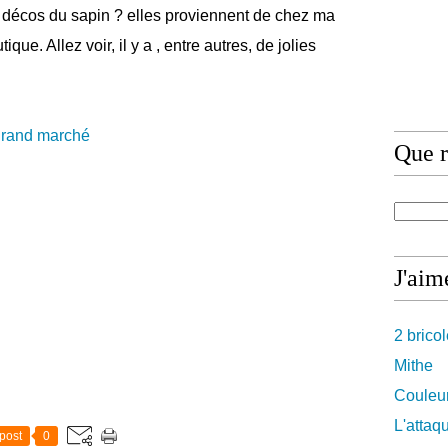
décos du sapin ? elles proviennent de chez ma
ue. Allez voir, il y a , entre autres, de jolies
grand marché
Que r
J'aime
2 brico
Mithe
Couleur
L'attaq
post
0