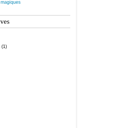
s magiques
ives
s
(1)