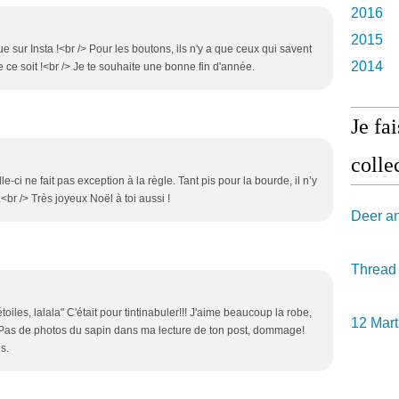
2016
2015
ue sur Insta !<br /> Pour les boutons, ils n'y a que ceux qui savent
2014
 ce soit !<br /> Je te souhaite une bonne fin d'année.
Je fa
collec
e-ci ne fait pas exception à la règle. Tant pis pour la bourde, il n’y
<br /> Très joyeux Noël à toi aussi !
Deer a
Thread
toiles, lalala" C'était pour tintinabuler!!! J'aime beaucoup la robe,
12 Mart
s! Pas de photos du sapin dans ma lecture de ton post, dommage!
s.