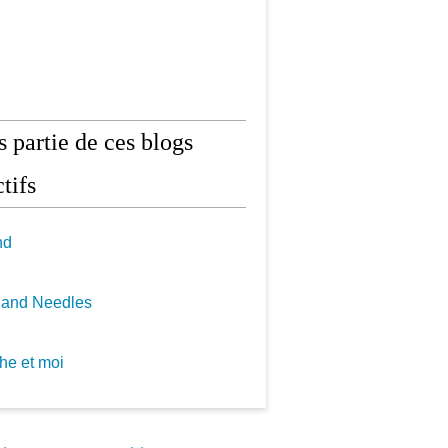
is partie de ces blogs
tifs
nd
 and Needles
he et moi