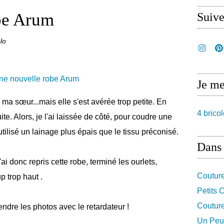
be Arum
Suiv
lo
Je me
à ma sœur...mais elle s'est avérée trop petite. En
4 bricol
uite. Alors, je l'ai laissée de côté, pour coudre une
 utilisé un lainage plus épais que le tissu préconisé.
Dans 
i donc repris cette robe, terminé les ourlets,
Coutur
p trop haut .
Petits
Coutur
endre les photos avec le retardateur !
Un Peu 