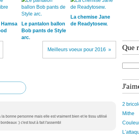
La chemise Jane
e Hamsa
Le pantalon ballon
de Readytosew.
ood
Bob pants de Style
arc.
Que r
Meilleurs voeux pour 2016
J'aime
2 brico
Mithe
à la bonne personne mais elle est vraiment bien et le tissu utilisé
Couleur
ordeaux :) c'est tout à fait l'assembl
L'attaq