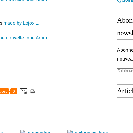
cyclofl
Abonn
es
made by Lojox ...
newsl
Abonnez
nouveau
Artic
post
0