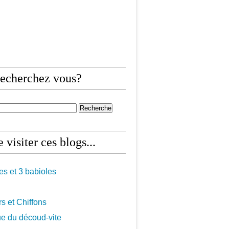
echerchez vous?
 visiter ces blogs...
les et 3 babioles
s et Chiffons
ue du découd-vite