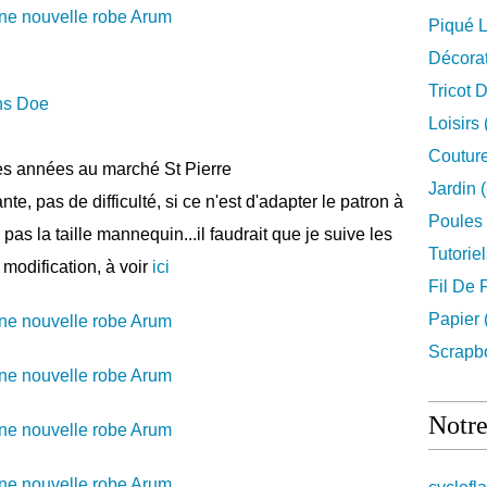
Piqué L
Décora
Tricot 
ns Doe
Loisirs
Couture
 des années au marché St Pierre
Jardin
(
te, pas de difficulté, si ce n'est d'adapter le patron à
Poules
as la taille mannequin...il faudrait que je suive les
Tutorie
 modification, à voir
ici
Fil De 
Papier
Scrapb
Notre