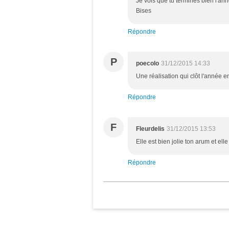
Je vois que tu termines bien l'ann
Bises
Répondre
P
poecolo
31/12/2015 14:33
Une réalisation qui clôt l'année e
Répondre
F
Fleurdelis
31/12/2015 13:53
Elle est bien jolie ton arum et elle
Répondre