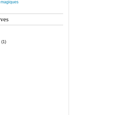
s magiques
ives
s
(1)