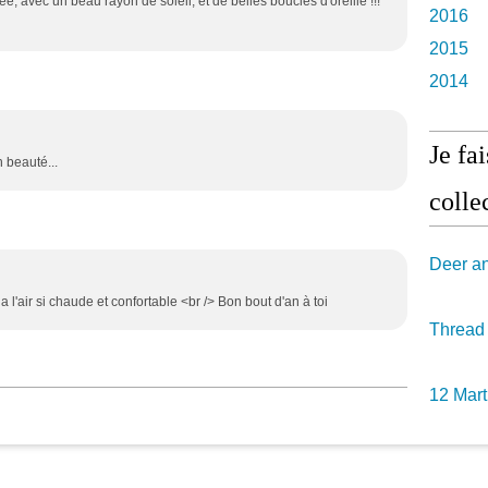
ée, avec un beau rayon de soleil, et de belles boucles d'oreille !!!
2016
2015
2014
Je fa
n beauté...
collec
Deer a
 a l'air si chaude et confortable <br /> Bon bout d'an à toi
Thread
12 Mart