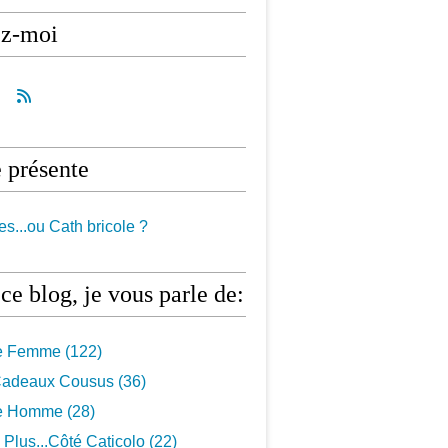
ez-moi
 présente
es...ou Cath bricole ?
ce blog, je vous parle de:
e Femme
(122)
 Cadeaux Cousus
(36)
e Homme
(28)
Plus...côté Caticolo
(22)