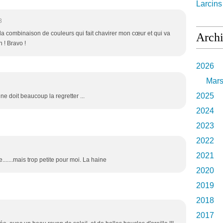
Larcin
3
ait la combinaison de couleurs qui fait chavirer mon cœur et qui va
Arch
n ! Bravo !
2026
Mar
2025
ine doit beaucoup la regretter ...
2024
2023
2022
2021
.......mais trop petite pour moi. La haine
2020
2019
2018
2017