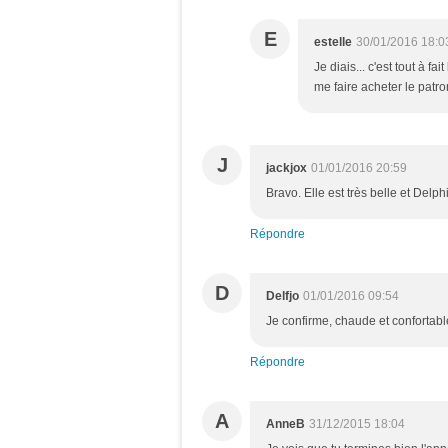
E
estelle
30/01/2016 18:0
Je diais... c'est tout à f
me faire acheter le patro
J
jackjox
01/01/2016 20:59
Bravo. Elle est très belle et Delph
Répondre
D
Delfjo
01/01/2016 09:54
Je confirme, chaude et confortable
Répondre
A
AnneB
31/12/2015 18:04