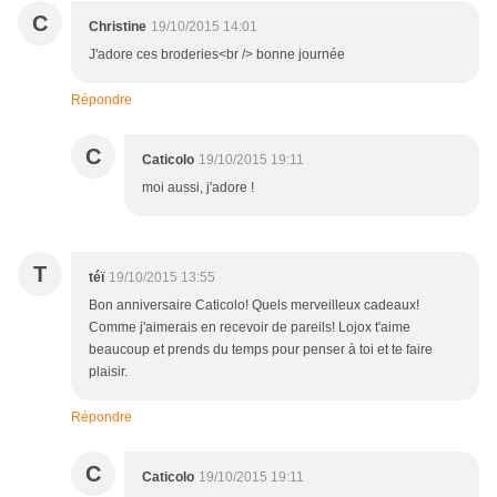
C
Christine
19/10/2015 14:01
J'adore ces broderies<br /> bonne journée
Répondre
C
Caticolo
19/10/2015 19:11
moi aussi, j'adore !
T
téï
19/10/2015 13:55
Bon anniversaire Caticolo! Quels merveilleux cadeaux!
Comme j'aimerais en recevoir de pareils! Lojox t'aime
beaucoup et prends du temps pour penser à toi et te faire
plaisir.
Répondre
C
Caticolo
19/10/2015 19:11