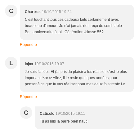
C
Chartres
19/10/2015 19:24
C'est touchant tous ces cadeaux faits certainement avec
beaucoup d'amour ! Je n'ai jamais rien reçu de semblable .
Bon anniversaire à toi...Génération /classe 55? ....
Répondre
L
lojox
19/10/2015 19:07
Je suis flattée...Et j'ai pris du plaisir à les réaliser, c'est le plus
important !<br /> Allez, il te reste quelques années pour
penser à ce que tu vas réaliser pour mes deux fois trente !☺
Répondre
C
Caticolo
19/10/2015 19:11
Tu as mis la barre bien haut !