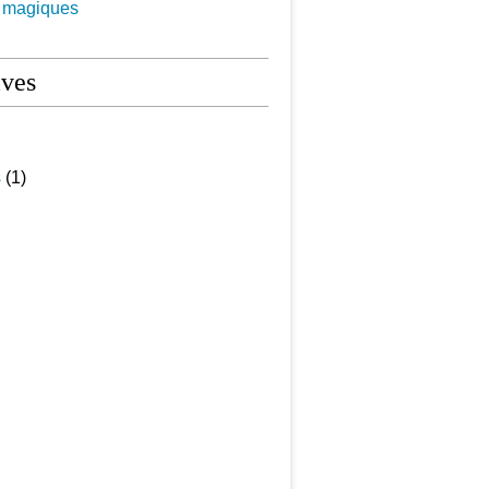
s magiques
ives
s
(1)