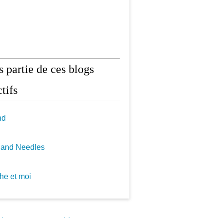
is partie de ces blogs
tifs
nd
 and Needles
he et moi