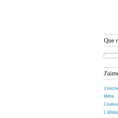
Que r
J'aime
2 brico
Mithe
Couleur
L'attaq