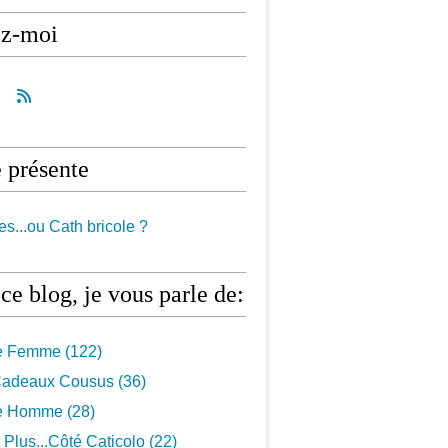
ez-moi
 présente
es...ou Cath bricole ?
ce blog, je vous parle de:
e Femme
(122)
 Cadeaux Cousus
(36)
e Homme
(28)
Plus...côté Caticolo
(22)