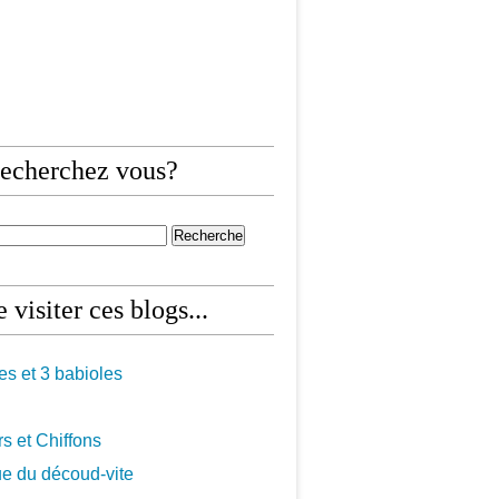
echerchez vous?
 visiter ces blogs...
les et 3 babioles
s et Chiffons
ue du découd-vite