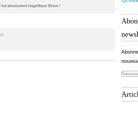
cyclofl
! C'est absolument magnifique !Bravo !
Abonn
newsl
:50
Abonnez
nouveau
Artic