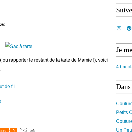
Suiv
olo
Je me
( ou rapporter le restant de la tarte de Mamie !), voici
4 bricol
.
Dans 
t de fil
s
Coutur
Petits
Coutur
Un Peu 
post
0