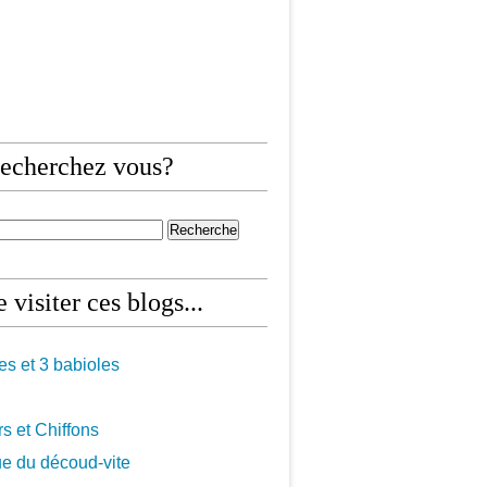
echerchez vous?
 visiter ces blogs...
les et 3 babioles
s et Chiffons
ue du découd-vite