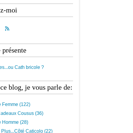
ez-moi
 présente
es...ou Cath bricole ?
ce blog, je vous parle de:
e Femme
(122)
 Cadeaux Cousus
(36)
e Homme
(28)
Plus...côté Caticolo
(22)