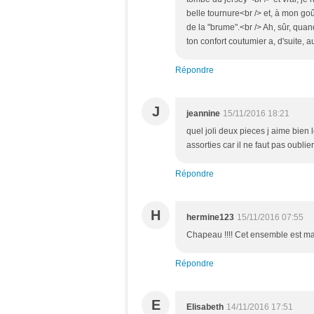
belle tournure<br /> et, à mon goû
de la "brume".<br /> Ah, sûr, quand
ton confort coutumier a, d'suite, 
Répondre
J
jeannine
15/11/2016 18:21
quel joli deux pieces j aime bien l
assorties car il ne faut pas oubli
Répondre
H
hermine123
15/11/2016 07:55
Chapeau !!!! Cet ensemble est magn
Répondre
E
Elisabeth
14/11/2016 17:51