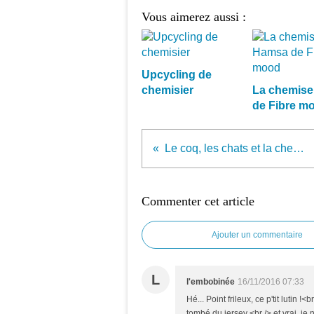
Vous aimerez aussi :
Upcycling de
chemisier
La chemis
de Fibre m
Le coq, les chats et la chemise
Commenter cet article
Ajouter un commentaire
L
l'embobinée
16/11/2016 07:33
Hé... Point frileux, ce p'tit lutin 
tombé du jersey <br /> et vrai, je 