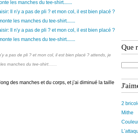
Que r
n'y a pas de pli ? et mon col, il est bien placé ? attends, je
es manches du tee-shirt.......
long des manches et du corps, et j'ai diminué la taille
J'aime
2 brico
Mithe
Couleur
L'attaq