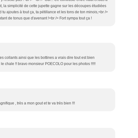
t, la simplicité de cette jupette gagne sur les découpes étudiées
 tu ajoutes à tout ça, ta pétillance et les tons de ton minois,<br />
autant de tonus que d'avenant !<br /> Fort sympa tout ça !
es collants ainsi que les bottines a vrais dire tout est bien
er le chale !! bravo monsieur POECOLO pour les photos !!!!!
ifique , très a mon gout et te va très bien !!!