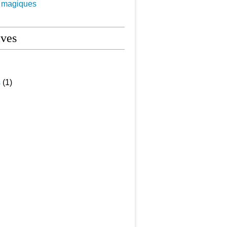
s magiques
ives
s
(1)