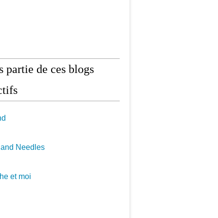
is partie de ces blogs
tifs
nd
 and Needles
he et moi